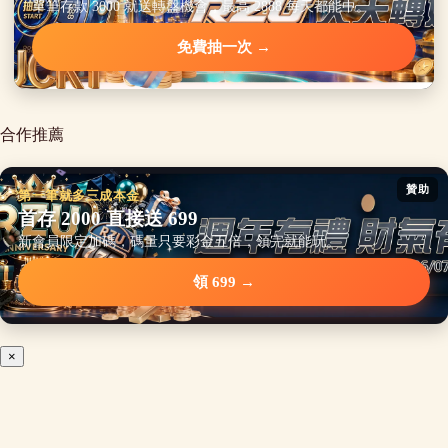
單筆存款 3000 就送轉盤機會，最高 2888 每天都能中。
免費抽一次 →
合作推薦
贊助
第一筆就多三成本金
首存 2000 直接送 699
新會員限定加碼，碼量只要彩金五倍，領完就能玩。
領 699 →
×