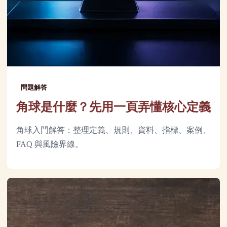
問題解答
角球是什麼？先用一頁弄懂核心定義
角球入門解答：整理定義、規則、資料、指標、案例、
FAQ 與風險界線。