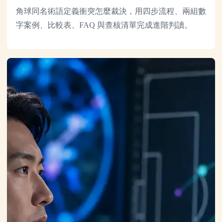
角球同名術語定義衝突怎麼裁決，用四步流程、兩組數
字案例、比較表、FAQ 與查核清單完成進階判讀。