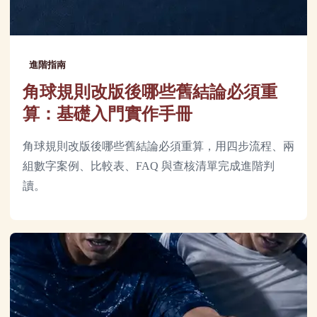
進階指南
角球規則改版後哪些舊結論必須重
算：基礎入門實作手冊
角球規則改版後哪些舊結論必須重算，用四步流程、兩
組數字案例、比較表、FAQ 與查核清單完成進階判
讀。