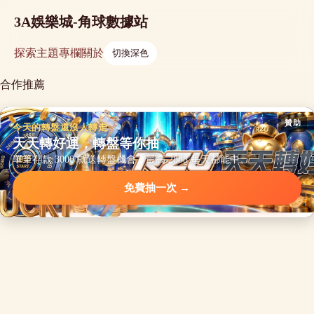
3A娛樂城-角球數據站
探索
主題
專欄
關於
切換深色
合作推薦
贊助
今天的轉盤還沒人轉走
天天轉好運，轉盤等你抽
單筆存款 3000 就送轉盤機會，最高 2888 每天都能中。
免費抽一次 →