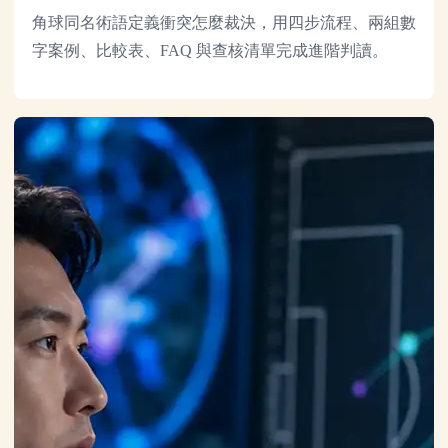
角球同名術語定義衝突怎麼裁決，用四步流程、兩組數
字案例、比較表、FAQ 與查核清單完成進階判讀。