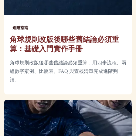
進階指南
角球規則改版後哪些舊結論必須重
算：基礎入門實作手冊
角球規則改版後哪些舊結論必須重算，用四步流程、兩
組數字案例、比較表、FAQ 與查核清單完成進階判
讀。