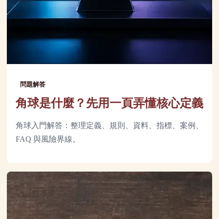
問題解答
角球是什麼？先用一頁弄懂核心定義
角球入門解答：整理定義、規則、資料、指標、案例、
FAQ 與風險界線。