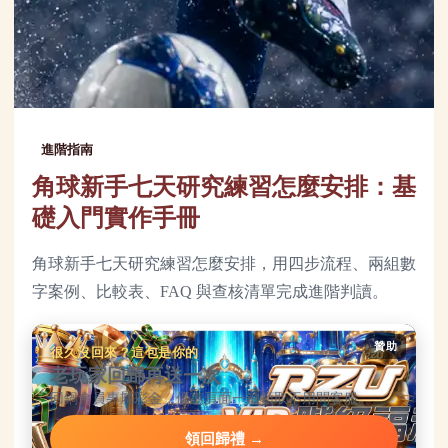
進階指南
角球新手七天研究練習怎麼安排：基
礎入門實作手冊
角球新手七天研究練習怎麼安排，用四步流程、兩組數
字案例、比較表、FAQ 與查核清單完成進階判讀。
贊助
很久沒回來？這包是你的
老玩家回歸再送一次
回鍋會員專屬彩金，優惠頁面一鍵領取不用問客服。
領回歸禮 →