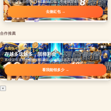
當日存款達標即可到首頁搶紅包，手速決定金額。
去搶紅包 →
合作推薦
贊助
你現在卡在哪一階？
存越多送越多，階梯彩金
累積儲值達標自動解鎖對應彩金，階梯越高送越狠。
看我能領多少 →
×