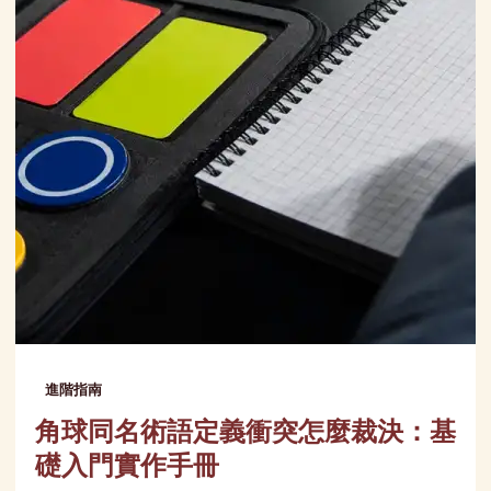
進階指南
角球同名術語定義衝突怎麼裁決：基
礎入門實作手冊