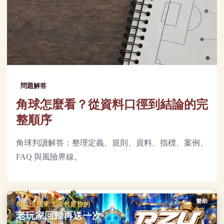
問題解答
角球怎麼看？從資料口徑到結論的完
整順序
角球判讀解答：整理定義、規則、資料、指標、案例、
FAQ 與風險界線。
贊助
很久沒回來？這包是你的
老玩家回歸再送一次