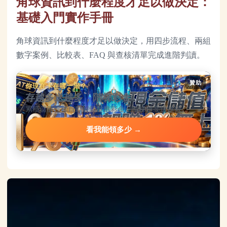
角球資訊到什麼程度才足以做決定：
基礎入門實作手冊
角球資訊到什麼程度才足以做決定，用四步流程、兩組
數字案例、比較表、FAQ 與查核清單完成進階判讀。
贊助
你現在卡在哪一階？
存越多送越多，階梯彩金
累積儲值達標自動解鎖對應彩金，階梯越高送越狠。
看我能領多少 →