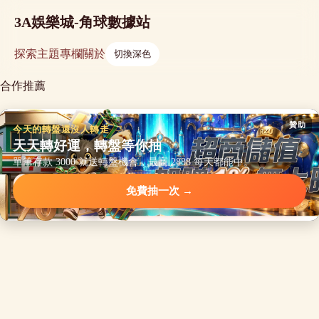
3A娛樂城-角球數據站
探索
主題
專欄
關於
切換深色
合作推薦
贊助
今天的轉盤還沒人轉走
天天轉好運，轉盤等你抽
單筆存款 3000 就送轉盤機會，最高 2888 每天都能中。
免費抽一次 →