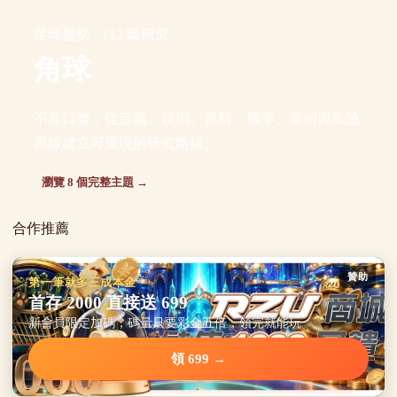
足球盤勢 · 112 篇研究
角球
不靠口號，從定義、規則、資料、機率、案例與風險
界線建立可重現的研究路線。
瀏覽 8 個完整主題 →
合作推薦
贊助
第一筆就多三成本金
首存 2000 直接送 699
新會員限定加碼，碼量只要彩金五倍，領完就能玩。
領 699 →