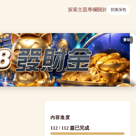
探索
主題
專欄
關於
切換深色
贊助
內容進度
112 / 112 篇已完成