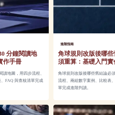
進階指南
30 分鐘閱讀地
角球規則改版後哪些
實作手冊
須重算：基礎入門實
分鐘閱讀地圖，用四步流程、
角球規則改版後哪些舊結論必
、FAQ 與查核清單完成
流程、兩組數字案例、比較表、F
單完成進階判讀。