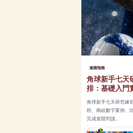
進階指南
角球新手七天
排：基礎入門
角球新手七天研究練
程、兩組數字案例、比
完成進階判讀。