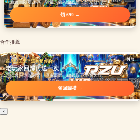
新會員限定加碼，碼量只要彩金五倍，領完就能玩。
領 699 →
合作推薦
贊助
很久沒回來？這包是你的
老玩家回歸再送一次
回鍋會員專屬彩金，優惠頁面一鍵領取不用問客服。
領回歸禮 →
×