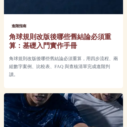
進階指南
角球規則改版後哪些舊結論必須重
算：基礎入門實作手冊
角球規則改版後哪些舊結論必須重算，用四步流程、兩
組數字案例、比較表、FAQ 與查核清單完成進階判
讀。