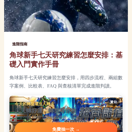
進階指南
角球新手七天研究練習怎麼安排：基
礎入門實作手冊
角球新手七天研究練習怎麼安排，用四步流程、兩組數
字案例、比較表、FAQ 與查核清單完成進階判讀。
贊助
今天的轉盤還沒人轉走
天天轉好運，轉盤等你抽
單筆存款 3000 就送轉盤機會，最高 2888 每天都能中。
免費抽一次 →