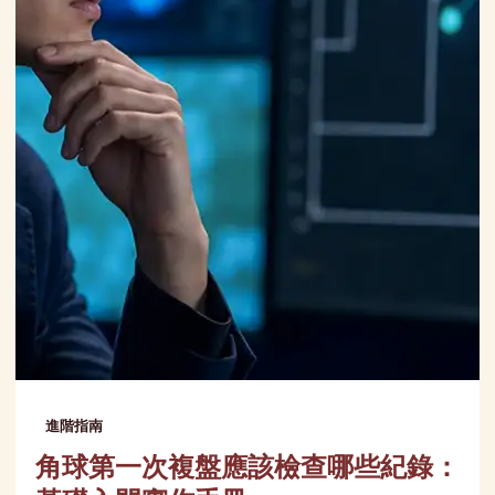
進階指南
角球第一次複盤應該檢查哪些紀錄：