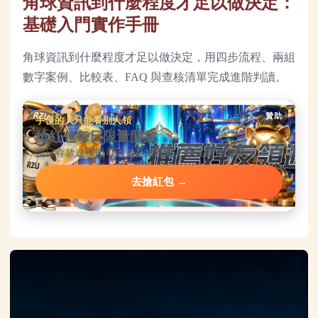
角球資訊到什麼程度才足以做決定：
基礎入門實作手冊
角球資訊到什麼程度才足以做決定，用四步流程、兩組
數字案例、比較表、FAQ 與查核清單完成進階判讀。
贊助
手慢的人只能看別人領
搶紅包每日限量開放
當日存款達標即可到首頁搶紅包，手速決定金額。
去搶紅包 →