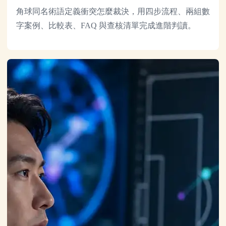
角球同名術語定義衝突怎麼裁決，用四步流程、兩組數
字案例、比較表、FAQ 與查核清單完成進階判讀。