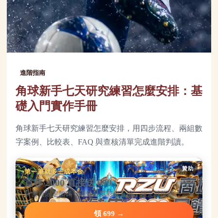
進階指南
角球新手七天研究練習怎麼安排：基
礎入門實作手冊
角球新手七天研究練習怎麼安排，用四步流程、兩組數
字案例、比較表、FAQ 與查核清單完成進階判讀。
贊助
第一筆就多三成本金
首存 2000 直接送 699
新會員限定加碼，碼量只要彩金五倍，領完就能玩。
領 699 →