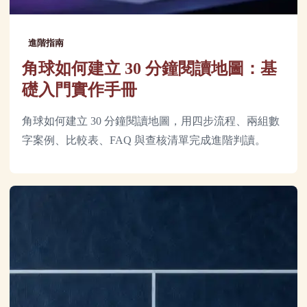
進階指南
角球如何建立 30 分鐘閱讀地圖：基
礎入門實作手冊
角球如何建立 30 分鐘閱讀地圖，用四步流程、兩組數
字案例、比較表、FAQ 與查核清單完成進階判讀。