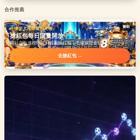
合作推薦
贊助
手慢的人只能看別人領
搶紅包每日限量開放
當日存款達標即可到首頁搶紅包，手速決定金額。
去搶紅包 →