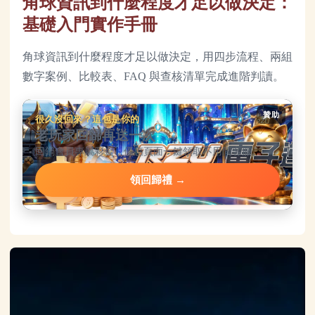
角球資訊到什麼程度才足以做決定：
基礎入門實作手冊
角球資訊到什麼程度才足以做決定，用四步流程、兩組
數字案例、比較表、FAQ 與查核清單完成進階判讀。
贊助
很久沒回來？這包是你的
老玩家回歸再送一次
回鍋會員專屬彩金，優惠頁面一鍵領取不用問客服。
領回歸禮 →