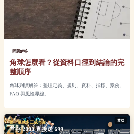
問題解答
角球怎麼看？從資料口徑到結論的完
整順序
角球判讀解答：整理定義、規則、資料、指標、案例、
FAQ 與風險界線。
贊助
第一筆就多三成本金
首存 2000 直接送 699