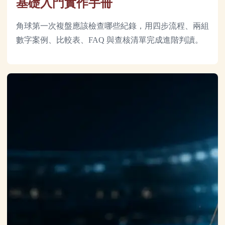
基礎入門實作手冊
角球第一次複盤應該檢查哪些紀錄，用四步流程、兩組
數字案例、比較表、FAQ 與查核清單完成進階判讀。