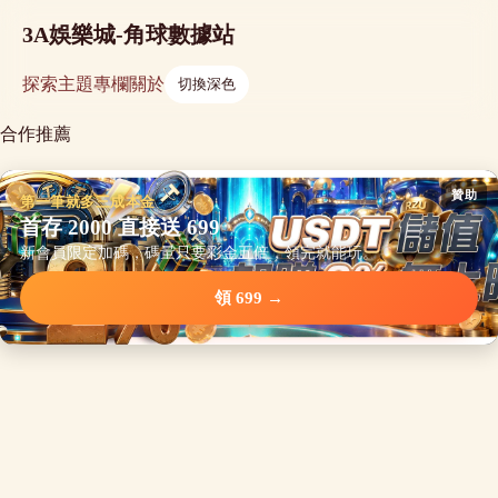
3A娛樂城-角球數據站
探索
主題
專欄
關於
切換深色
合作推薦
贊助
第一筆就多三成本金
首存 2000 直接送 699
新會員限定加碼，碼量只要彩金五倍，領完就能玩。
領 699 →