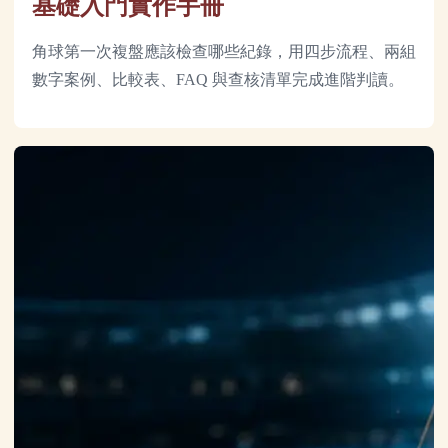
基礎入門實作手冊
角球第一次複盤應該檢查哪些紀錄，用四步流程、兩組
數字案例、比較表、FAQ 與查核清單完成進階判讀。