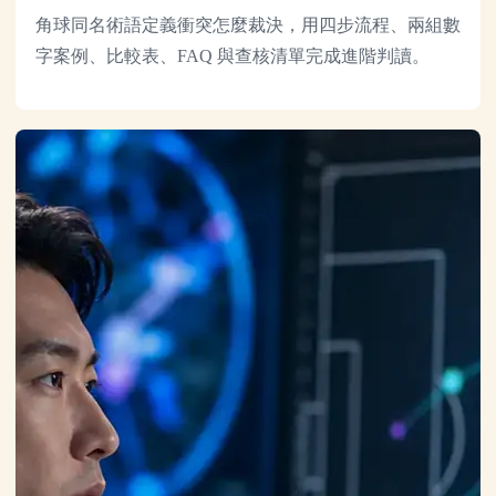
角球同名術語定義衝突怎麼裁決，用四步流程、兩組數
字案例、比較表、FAQ 與查核清單完成進階判讀。