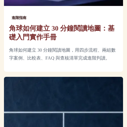
進階指南
角球如何建立 30 分鐘閱讀地圖：基
礎入門實作手冊
角球如何建立 30 分鐘閱讀地圖，用四步流程、兩組數
字案例、比較表、FAQ 與查核清單完成進階判讀。