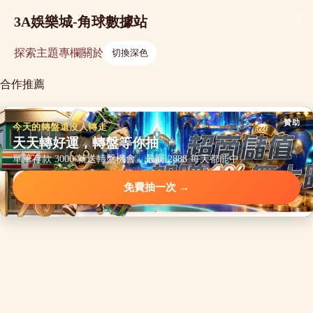
3A娛樂城-角球數據站
探索
主題
專欄
關於
切換深色
合作推薦
贊助
今天的轉盤還沒人轉走
天天轉好運，轉盤等你抽
單筆存款 3000 就送轉盤機會，最高 2888 每天都能中。
免費抽一次 →