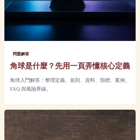
問題解答
角球是什麼？先用一頁弄懂核心定義
角球入門解答：整理定義、規則、資料、指標、案例、
FAQ 與風險界線。