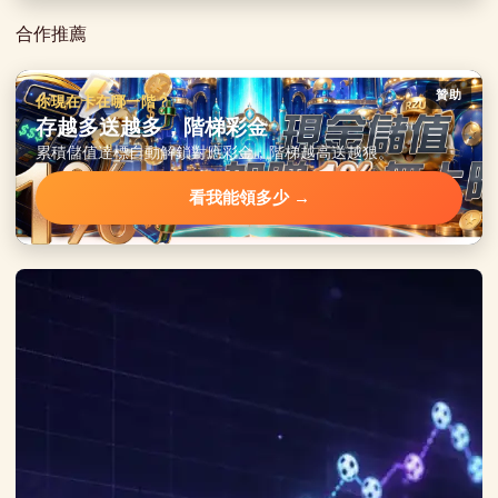
合作推薦
贊助
你現在卡在哪一階？
存越多送越多，階梯彩金
累積儲值達標自動解鎖對應彩金，階梯越高送越狠。
看我能領多少 →