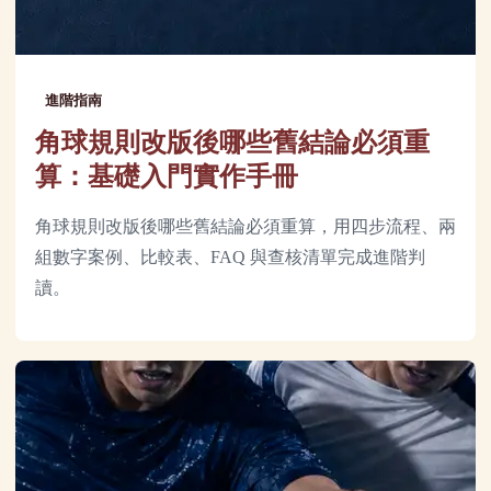
進階指南
角球規則改版後哪些舊結論必須重
算：基礎入門實作手冊
角球規則改版後哪些舊結論必須重算，用四步流程、兩
組數字案例、比較表、FAQ 與查核清單完成進階判
讀。