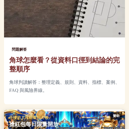
問題解答
角球怎麼看？從資料口徑到結論的完
整順序
角球判讀解答：整理定義、規則、資料、指標、案例、
FAQ 與風險界線。
贊助
手慢的人只能看別人領
搶紅包每日限量開放