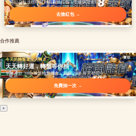
當日存款達標即可到首頁搶紅包，手速決定金額。
去搶紅包 →
合作推薦
贊助
今天的轉盤還沒人轉走
天天轉好運，轉盤等你抽
單筆存款 3000 就送轉盤機會，最高 2888 每天都能中。
免費抽一次 →
×