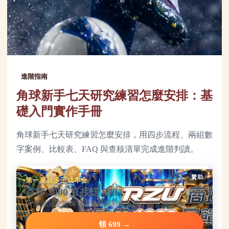
進階指南
角球新手七天研究練習怎麼安排：基
礎入門實作手冊
角球新手七天研究練習怎麼安排，用四步流程、兩組數
字案例、比較表、FAQ 與查核清單完成進階判讀。
贊助
第一筆就多三成本金
首存 2000 直接送 699
新會員限定加碼，碼量只要彩金五倍，領完就能玩。
領 699 →