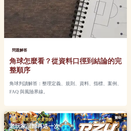
問題解答
角球怎麼看？從資料口徑到結論的完
整順序
角球判讀解答：整理定義、規則、資料、指標、案例、
FAQ 與風險界線。
贊助
很久沒回來？這包是你的
老玩家回歸再送一次