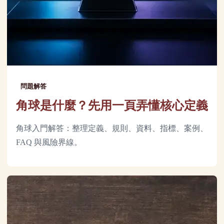
問題解答
角球是什麼？先用一頁弄懂核心定義
角球入門解答：整理定義、規則、資料、指標、案例、
FAQ 與風險界線。