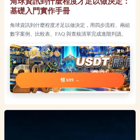
角球資訊到什麼程度才足以做決定：
基礎入門實作手冊
角球資訊到什麼程度才足以做決定，用四步流程、兩組
數字案例、比較表、FAQ 與查核清單完成進階判讀。
贊助
第一筆就多三成本金
首存 2000 直接送 699
新會員限定加碼，碼量只要彩金五倍，領完就能玩。
領 699 →