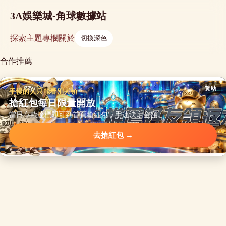
3A娛樂城-角球數據站
探索
主題
專欄
關於
切換深色
合作推薦
贊助
手慢的人只能看別人領
搶紅包每日限量開放
當日存款達標即可到首頁搶紅包，手速決定金額。
去搶紅包 →