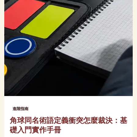
進階指南
角球同名術語定義衝突怎麼裁決：基
礎入門實作手冊