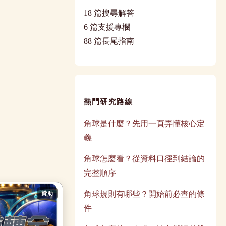
18 篇搜尋解答
6 篇支援專欄
88 篇長尾指南
熱門研究路線
角球是什麼？先用一頁弄懂核心定
義
角球怎麼看？從資料口徑到結論的
完整順序
角球規則有哪些？開始前必查的條
贊助
件