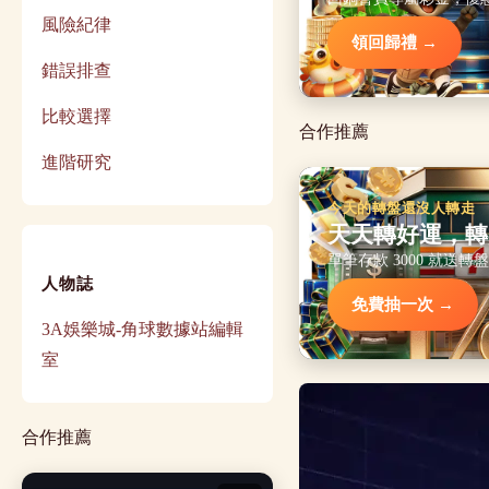
風險紀律
領回歸禮 →
錯誤排查
比較選擇
合作推薦
進階研究
今天的轉盤還沒人轉走
天天轉好運，轉
單筆存款 3000 就送轉
人物誌
免費抽一次 →
3A娛樂城-角球數據站編輯
室
合作推薦