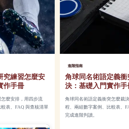
進階指南
研究練習怎麼安
角球同名術語定義衝
實作手冊
決：基礎入門實作手
習怎麼安排，用四步流
角球同名術語定義衝突怎麼裁
較表、FAQ 與查核清單
程、兩組數字案例、比較表、FA
完成進階判讀。