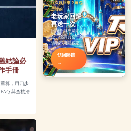
很久沒回來？這包
是你的
老玩家回歸
再送一次
回鍋會員專屬彩
金，優惠頁面一鍵
領取不用問客服。
領回歸禮
舊結論必
→
作手冊
須重算，用四步
AQ 與查核清