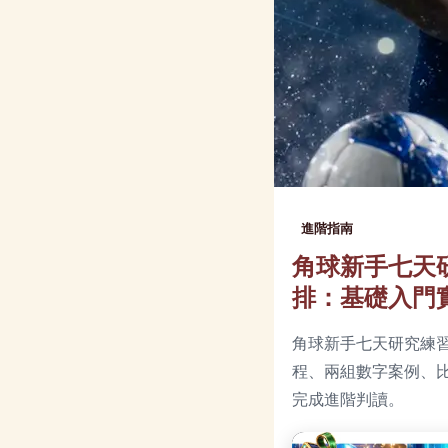
進階指南
角球新手七天
排：基礎入門
角球新手七天研究練
程、兩組數字案例、比
完成進階判讀。