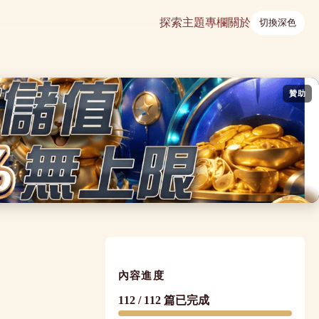
探索
主題
專欄
關於
切換深色
贊助
內容進度
112 / 112 篇已完成