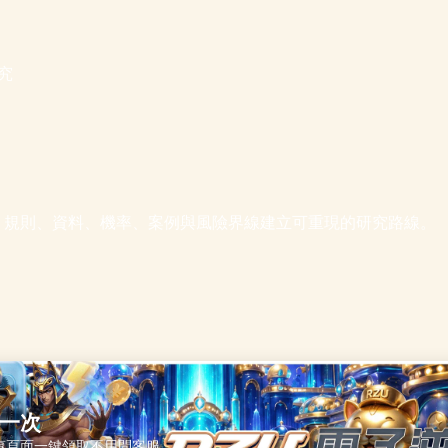
研究
、規則、資料、機率、案例與風險界線建立可重現的研究路線。
的
一次
惠頁面一鍵領取不用問客服。