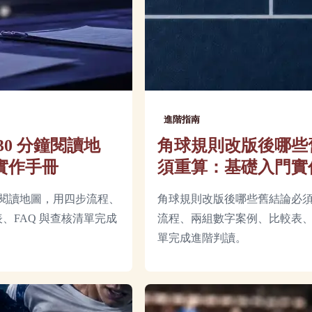
進階指南
30 分鐘閱讀地
角球規則改版後哪些
實作手冊
須重算：基礎入門實
分鐘閱讀地圖，用四步流程、
角球規則改版後哪些舊結論必
、FAQ 與查核清單完成
流程、兩組數字案例、比較表、F
單完成進階判讀。