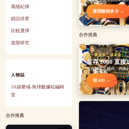
風險紀律
看我能領多少 →
錯誤排查
比較選擇
合作推薦
進階研究
第一筆就多三成本金
首存 2000 直接送
新會員限定加碼，碼量
人物誌
領 699 →
3A娛樂城-角球數據站編輯
室
合作推薦