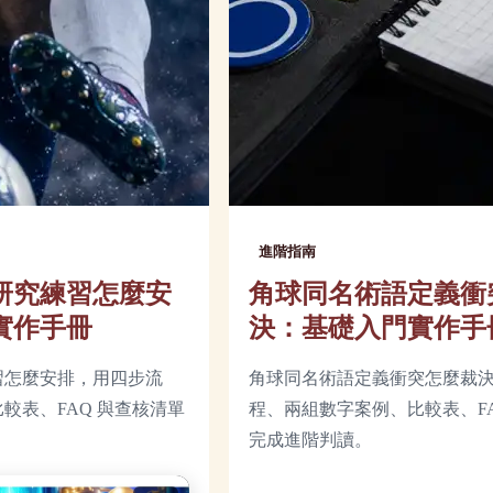
進階指南
研究練習怎麼安
角球同名術語定義衝
實作手冊
決：基礎入門實作手
習怎麼安排，用四步流
角球同名術語定義衝突怎麼裁
較表、FAQ 與查核清單
程、兩組數字案例、比較表、FA
完成進階判讀。