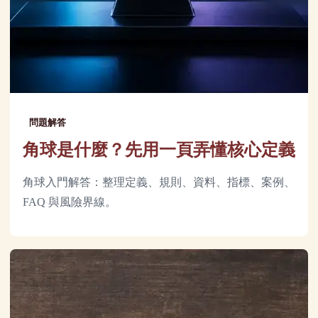
問題解答
角球是什麼？先用一頁弄懂核心定義
角球入門解答：整理定義、規則、資料、指標、案例、
FAQ 與風險界線。