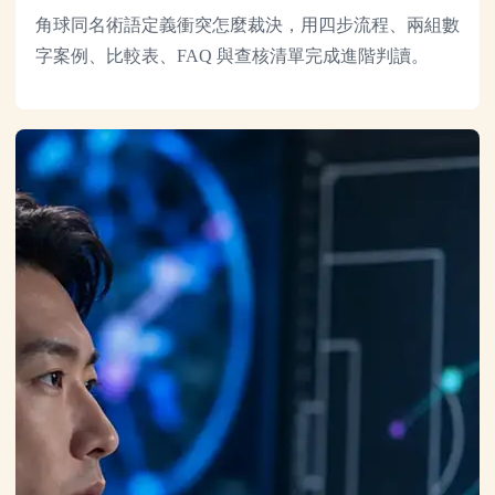
角球同名術語定義衝突怎麼裁決，用四步流程、兩組數
字案例、比較表、FAQ 與查核清單完成進階判讀。