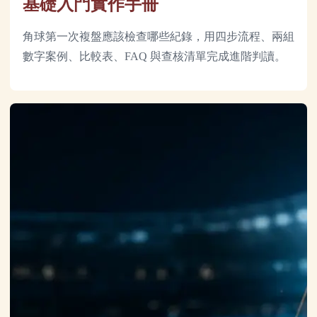
基礎入門實作手冊
角球第一次複盤應該檢查哪些紀錄，用四步流程、兩組
數字案例、比較表、FAQ 與查核清單完成進階判讀。