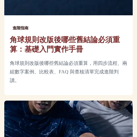
進階指南
角球規則改版後哪些舊結論必須重
算：基礎入門實作手冊
角球規則改版後哪些舊結論必須重算，用四步流程、兩
組數字案例、比較表、FAQ 與查核清單完成進階判
讀。