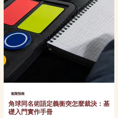
進階指南
角球同名術語定義衝突怎麼裁決：基
礎入門實作手冊