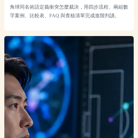
角球同名術語定義衝突怎麼裁決，用四步流程、兩組數
字案例、比較表、FAQ 與查核清單完成進階判讀。