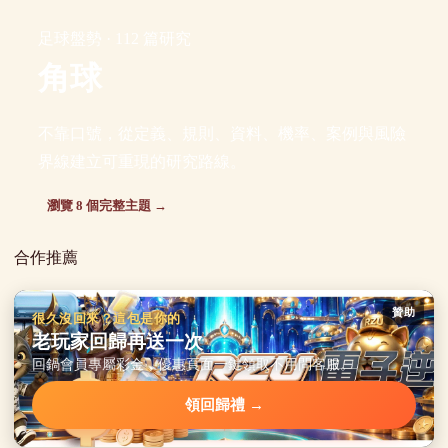
足球盤勢 · 112 篇研究
角球
不靠口號，從定義、規則、資料、機率、案例與風險
界線建立可重現的研究路線。
瀏覽 8 個完整主題 →
合作推薦
贊助
很久沒回來？這包是你的
老玩家回歸再送一次
回鍋會員專屬彩金，優惠頁面一鍵領取不用問客服。
領回歸禮 →