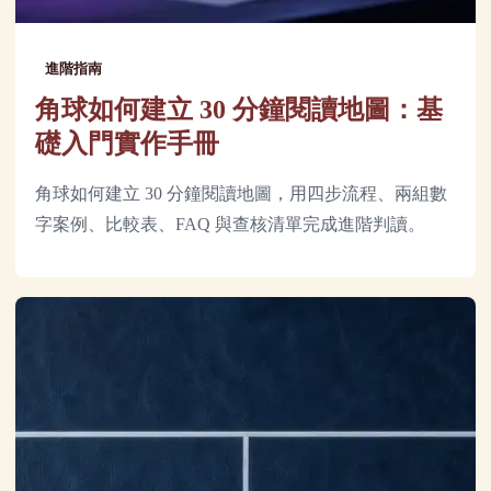
進階指南
角球如何建立 30 分鐘閱讀地圖：基
礎入門實作手冊
角球如何建立 30 分鐘閱讀地圖，用四步流程、兩組數
字案例、比較表、FAQ 與查核清單完成進階判讀。