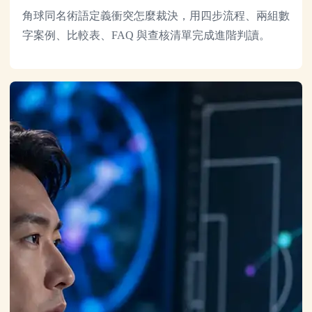
角球同名術語定義衝突怎麼裁決，用四步流程、兩組數
字案例、比較表、FAQ 與查核清單完成進階判讀。