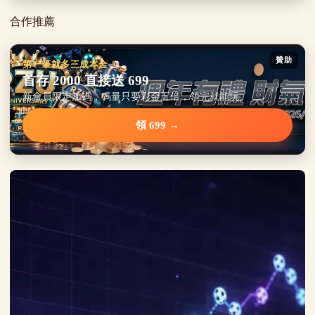
合作推薦
贊助
第一筆就多三成本金
首存 2000 直接送 699
新會員限定加碼，碼量只要彩金五倍，領完就能玩。
領 699 →