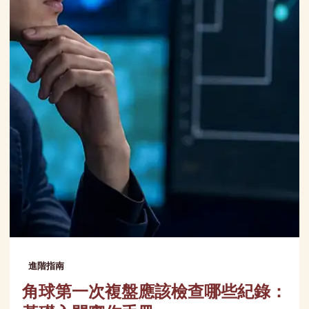
進階指南
角球第一次複盤應該檢查哪些紀錄：