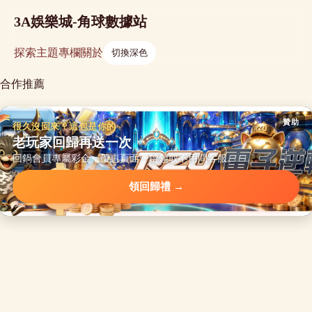
3A娛樂城-角球數據站
探索
主題
專欄
關於
切換深色
合作推薦
贊助
很久沒回來？這包是你的
老玩家回歸再送一次
回鍋會員專屬彩金，優惠頁面一鍵領取不用問客服。
領回歸禮 →