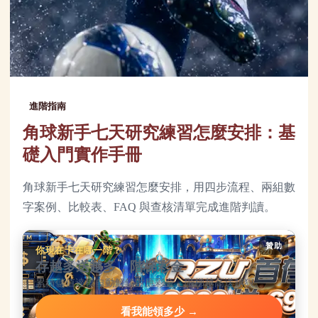
進階指南
角球新手七天研究練習怎麼安排：基
礎入門實作手冊
角球新手七天研究練習怎麼安排，用四步流程、兩組數
字案例、比較表、FAQ 與查核清單完成進階判讀。
贊助
你現在卡在哪一階？
存越多送越多，階梯彩金
累積儲值達標自動解鎖對應彩金，階梯越高送越狠。
看我能領多少 →