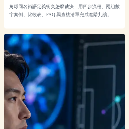
角球同名術語定義衝突怎麼裁決，用四步流程、兩組數
字案例、比較表、FAQ 與查核清單完成進階判讀。