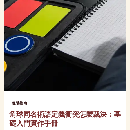
進階指南
角球同名術語定義衝突怎麼裁決：基
礎入門實作手冊