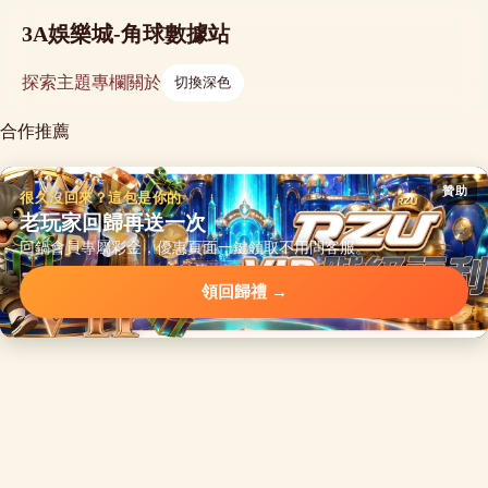
3A娛樂城-角球數據站
探索
主題
專欄
關於
切換深色
合作推薦
贊助
很久沒回來？這包是你的
老玩家回歸再送一次
回鍋會員專屬彩金，優惠頁面一鍵領取不用問客服。
領回歸禮 →