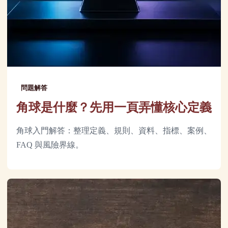
問題解答
角球是什麼？先用一頁弄懂核心定義
角球入門解答：整理定義、規則、資料、指標、案例、
FAQ 與風險界線。