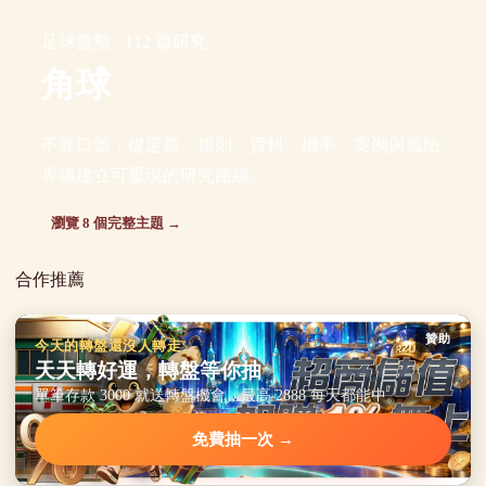
足球盤勢 · 112 篇研究
角球
不靠口號，從定義、規則、資料、機率、案例與風險
界線建立可重現的研究路線。
瀏覽 8 個完整主題 →
合作推薦
贊助
今天的轉盤還沒人轉走
天天轉好運，轉盤等你抽
單筆存款 3000 就送轉盤機會，最高 2888 每天都能中。
免費抽一次 →