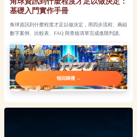
角球資訊到什麼程度才足以做決定：
基礎入門實作手冊
角球資訊到什麼程度才足以做決定，用四步流程、兩組
數字案例、比較表、FAQ 與查核清單完成進階判讀。
贊助
很久沒回來？這包是你的
老玩家回歸再送一次
回鍋會員專屬彩金，優惠頁面一鍵領取不用問客服。
領回歸禮 →