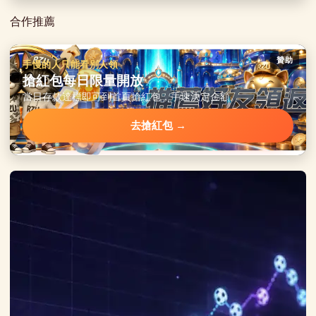
合作推薦
贊助
手慢的人只能看別人領
搶紅包每日限量開放
當日存款達標即可到首頁搶紅包，手速決定金額。
去搶紅包 →