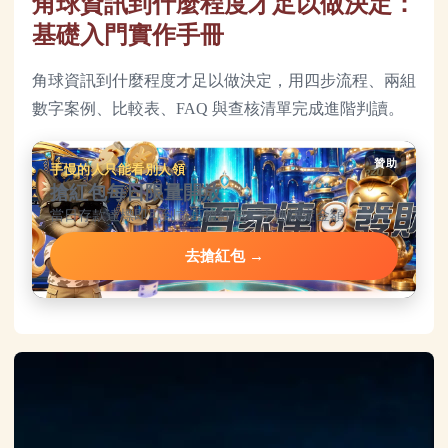
角球資訊到什麼程度才足以做決定：
基礎入門實作手冊
角球資訊到什麼程度才足以做決定，用四步流程、兩組
數字案例、比較表、FAQ 與查核清單完成進階判讀。
贊助
手慢的人只能看別人領
搶紅包每日限量開放
當日存款達標即可到首頁搶紅包，手速決定金額。
去搶紅包 →