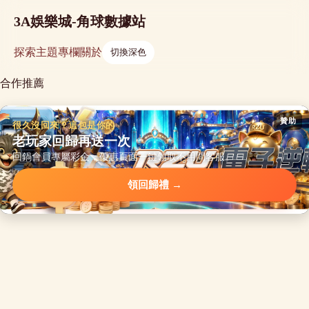
3A娛樂城-角球數據站
探索
主題
專欄
關於
切換深色
合作推薦
贊助
很久沒回來？這包是你的
老玩家回歸再送一次
回鍋會員專屬彩金，優惠頁面一鍵領取不用問客服。
領回歸禮 →