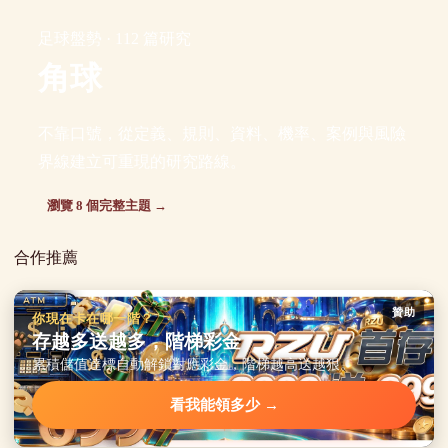
足球盤勢 · 112 篇研究
角球
不靠口號，從定義、規則、資料、機率、案例與風險
界線建立可重現的研究路線。
瀏覽 8 個完整主題 →
合作推薦
贊助
你現在卡在哪一階？
存越多送越多，階梯彩金
累積儲值達標自動解鎖對應彩金，階梯越高送越狠。
看我能領多少 →