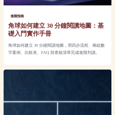
進階指南
角球如何建立 30 分鐘閱讀地圖：基
礎入門實作手冊
角球如何建立 30 分鐘閱讀地圖，用四步流程、兩組數
字案例、比較表、FAQ 與查核清單完成進階判讀。