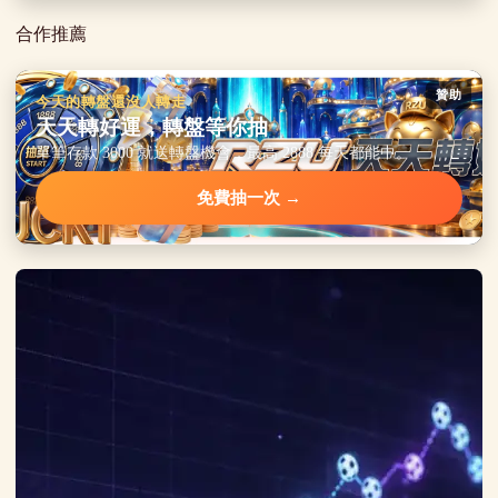
合作推薦
贊助
今天的轉盤還沒人轉走
天天轉好運，轉盤等你抽
單筆存款 3000 就送轉盤機會，最高 2888 每天都能中。
免費抽一次 →