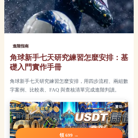
進階指南
角球新手七天研究練習怎麼安排：基
礎入門實作手冊
角球新手七天研究練習怎麼安排，用四步流程、兩組數
字案例、比較表、FAQ 與查核清單完成進階判讀。
贊助
第一筆就多三成本金
首存 2000 直接送 699
新會員限定加碼，碼量只要彩金五倍，領完就能玩。
領 699 →