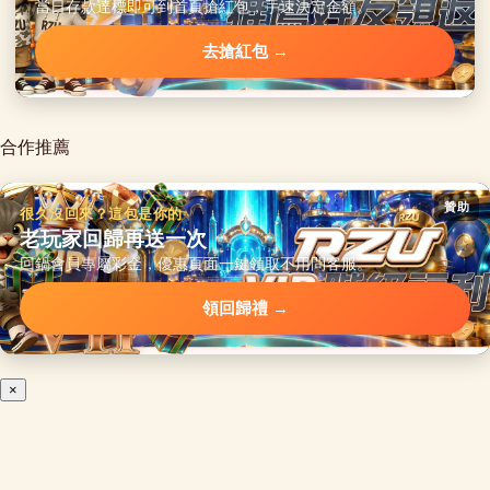
當日存款達標即可到首頁搶紅包，手速決定金額。
去搶紅包 →
合作推薦
贊助
很久沒回來？這包是你的
老玩家回歸再送一次
回鍋會員專屬彩金，優惠頁面一鍵領取不用問客服。
領回歸禮 →
×