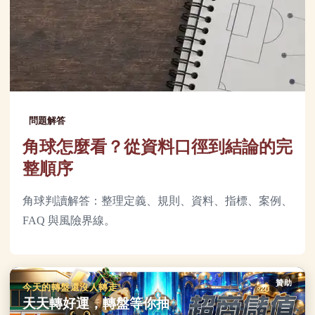
問題解答
角球怎麼看？從資料口徑到結論的完
整順序
角球判讀解答：整理定義、規則、資料、指標、案例、
FAQ 與風險界線。
贊助
今天的轉盤還沒人轉走
天天轉好運，轉盤等你抽