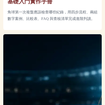
基礎入門實作手冊
角球第一次複盤應該檢查哪些紀錄，用四步流程、兩組
數字案例、比較表、FAQ 與查核清單完成進階判讀。