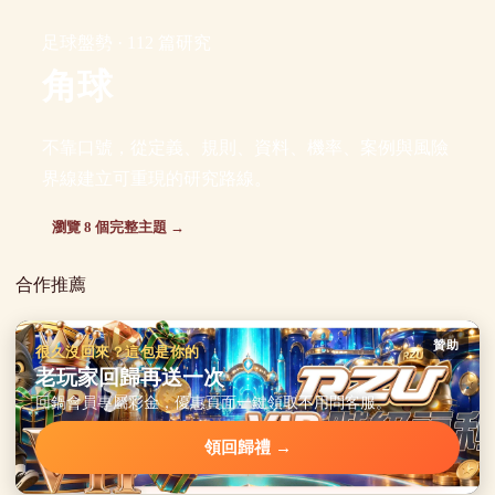
足球盤勢 · 112 篇研究
角球
不靠口號，從定義、規則、資料、機率、案例與風險
界線建立可重現的研究路線。
瀏覽 8 個完整主題 →
合作推薦
贊助
很久沒回來？這包是你的
老玩家回歸再送一次
回鍋會員專屬彩金，優惠頁面一鍵領取不用問客服。
領回歸禮 →