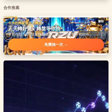
合作推薦
贊助
今天的轉盤還沒人轉走
天天轉好運，轉盤等你抽
單筆存款 3000 就送轉盤機會，最高 2888 每天都能中。
免費抽一次 →