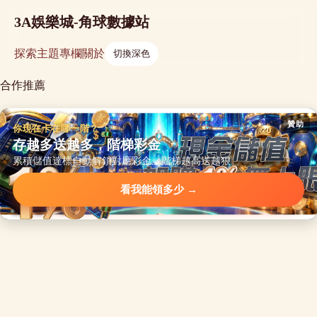
3A娛樂城-角球數據站
探索
主題
專欄
關於
切換深色
合作推薦
贊助
你現在卡在哪一階？
存越多送越多，階梯彩金
累積儲值達標自動解鎖對應彩金，階梯越高送越狠。
看我能領多少 →