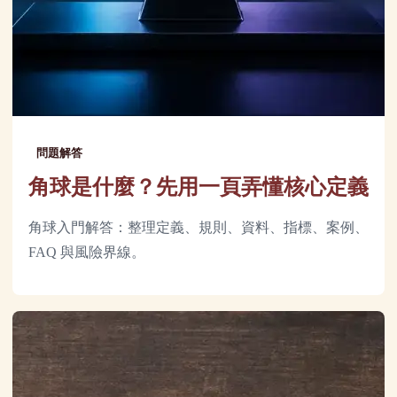
問題解答
角球是什麼？先用一頁弄懂核心定義
角球入門解答：整理定義、規則、資料、指標、案例、
FAQ 與風險界線。