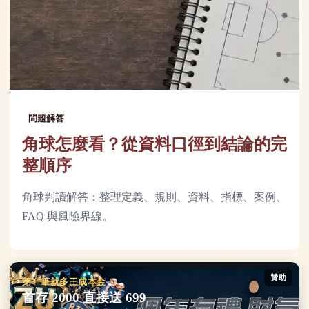
問題解答
角球怎麼看？從資料口徑到結論的完
整順序
角球判讀解答：整理定義、規則、資料、指標、案例、
FAQ 與風險界線。
贊助
第一筆就多三成本金
首存 2000 直接送 699