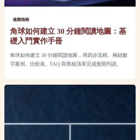
進階指南
角球如何建立 30 分鐘閱讀地圖：基
礎入門實作手冊
角球如何建立 30 分鐘閱讀地圖，用四步流程、兩組數
字案例、比較表、FAQ 與查核清單完成進階判讀。