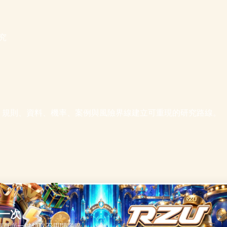
研究
、規則、資料、機率、案例與風險界線建立可重現的研究路線。
的
一次
惠頁面一鍵領取不用問客服。