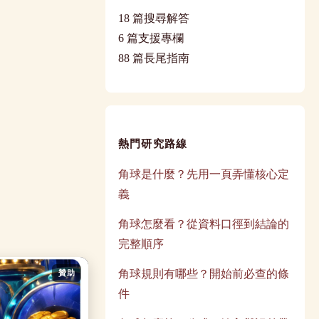
18 篇搜尋解答
6 篇支援專欄
88 篇長尾指南
熱門研究路線
角球是什麼？先用一頁弄懂核心定
義
角球怎麼看？從資料口徑到結論的
完整順序
角球規則有哪些？開始前必查的條
贊助
件