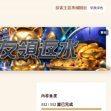
探索
主題
專欄
關於
切換深色
贊助
內容進度
112 / 112 篇已完成