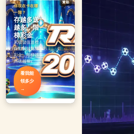
贊助
你現在卡在哪
一階？
存越多送
越多，階
梯彩金
累積儲值達標
自動解鎖對應
彩金，階梯越
高送越狠。
看我能
領多少
→