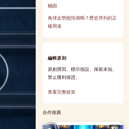
輔因
角球走勢能預測嗎？歷史序列的正
確用途
編輯原則
原創撰寫、標示假設、保留未知、
禁止獲利保證。
查看完整政策
合作推薦
贊助