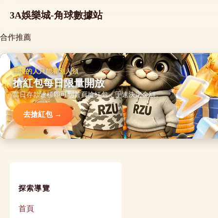
3A娛樂城-角球數據站
合作推薦
手慢的人只能看別人領
搶紅包每日限量開放
當日存款達標即可到首頁搶紅包，手速決定金額。
去搶紅包 →
探索導覽
首頁