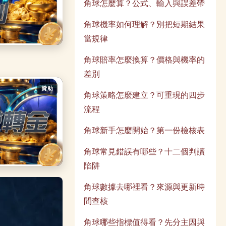
角球怎麼算？公式、輸入與誤差帶
角球機率如何理解？別把短期結果
當規律
角球賠率怎麼換算？價格與機率的
差別
贊助
角球策略怎麼建立？可重現的四步
流程
角球新手怎麼開始？第一份檢核表
角球常見錯誤有哪些？十二個判讀
陷阱
角球數據去哪裡看？來源與更新時
間查核
角球哪些指標值得看？先分主因與