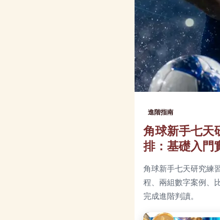
進階指南
角球新手七天
排：基礎入門
角球新手七天研究練
程、兩組數字案例、比
完成進階判讀。