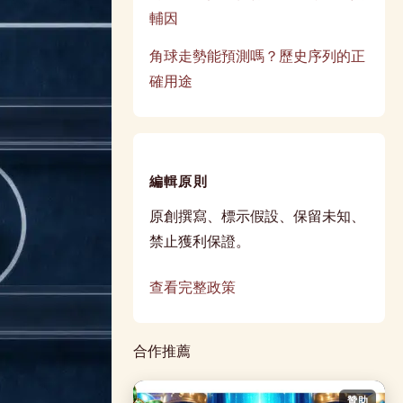
輔因
角球走勢能預測嗎？歷史序列的正
確用途
編輯原則
原創撰寫、標示假設、保留未知、
禁止獲利保證。
查看完整政策
合作推薦
贊助