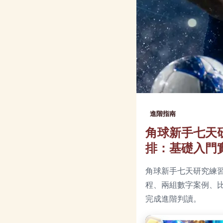
進階指南
角球新手七天
排：基礎入門
角球新手七天研究練
程、兩組數字案例、比
完成進階判讀。