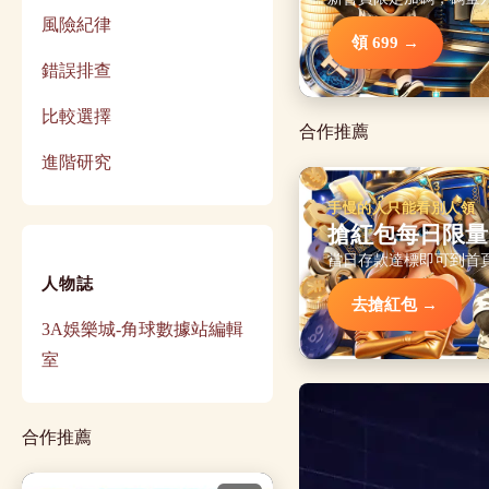
風險紀律
領 699 →
錯誤排查
比較選擇
合作推薦
進階研究
手慢的人只能看別人領
搶紅包每日限量
當日存款達標即可到首
人物誌
去搶紅包 →
3A娛樂城-角球數據站編輯
室
合作推薦