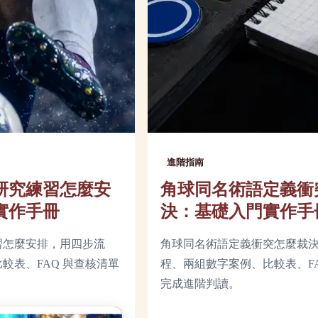
進階指南
研究練習怎麼安
角球同名術語定義衝
實作手冊
決：基礎入門實作手
習怎麼安排，用四步流
角球同名術語定義衝突怎麼裁
較表、FAQ 與查核清單
程、兩組數字案例、比較表、FA
完成進階判讀。