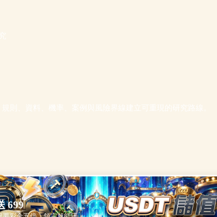
研究
、規則、資料、機率、案例與風險界線建立可重現的研究路線。
 699
只要彩金五倍，領完就能玩。