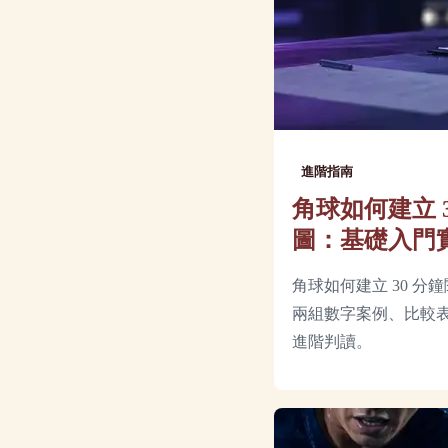
進階指南
角球如何建立 
圖：基礎入門
角球如何建立 30 
兩組數字案例、比較表
進階判讀。