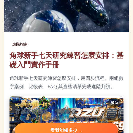
進階指南
角球新手七天研究練習怎麼安排：基
礎入門實作手冊
角球新手七天研究練習怎麼安排，用四步流程、兩組數
字案例、比較表、FAQ 與查核清單完成進階判讀。
贊助
你現在卡在哪一階？
存越多送越多，階梯彩金
累積儲值達標自動解鎖對應彩金，階梯越高送越狠。
看我能領多少 →