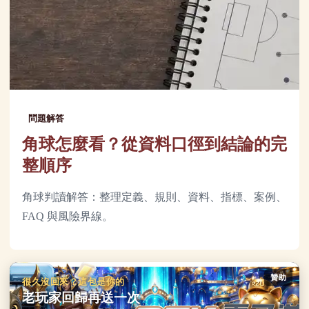
問題解答
角球怎麼看？從資料口徑到結論的完
整順序
角球判讀解答：整理定義、規則、資料、指標、案例、
FAQ 與風險界線。
贊助
很久沒回來？這包是你的
老玩家回歸再送一次