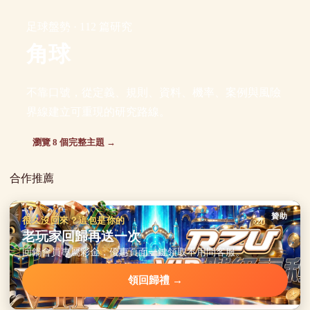
足球盤勢 · 112 篇研究
角球
不靠口號，從定義、規則、資料、機率、案例與風險
界線建立可重現的研究路線。
瀏覽 8 個完整主題 →
合作推薦
贊助
很久沒回來？這包是你的
老玩家回歸再送一次
回鍋會員專屬彩金，優惠頁面一鍵領取不用問客服。
領回歸禮 →