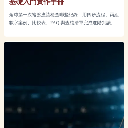
基礎入門實作手冊
角球第一次複盤應該檢查哪些紀錄，用四步流程、兩組
數字案例、比較表、FAQ 與查核清單完成進階判讀。