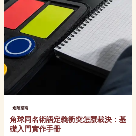
進階指南
角球同名術語定義衝突怎麼裁決：基
礎入門實作手冊