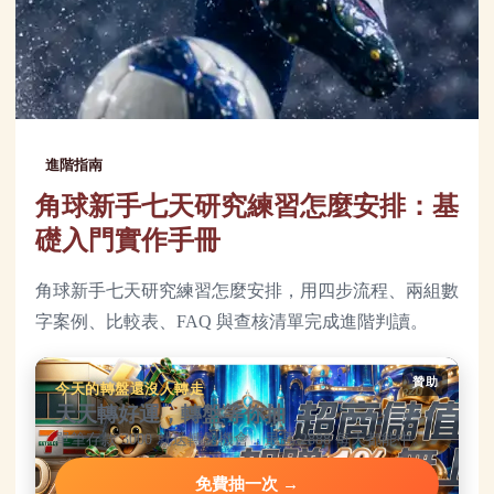
進階指南
角球新手七天研究練習怎麼安排：基
礎入門實作手冊
角球新手七天研究練習怎麼安排，用四步流程、兩組數
字案例、比較表、FAQ 與查核清單完成進階判讀。
贊助
今天的轉盤還沒人轉走
天天轉好運，轉盤等你抽
單筆存款 3000 就送轉盤機會，最高 2888 每天都能中。
免費抽一次 →