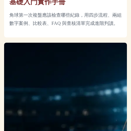
基礎入門實作手冊
角球第一次複盤應該檢查哪些紀錄，用四步流程、兩組
數字案例、比較表、FAQ 與查核清單完成進階判讀。