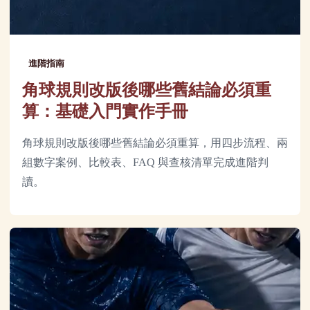
進階指南
角球規則改版後哪些舊結論必須重
算：基礎入門實作手冊
角球規則改版後哪些舊結論必須重算，用四步流程、兩
組數字案例、比較表、FAQ 與查核清單完成進階判
讀。