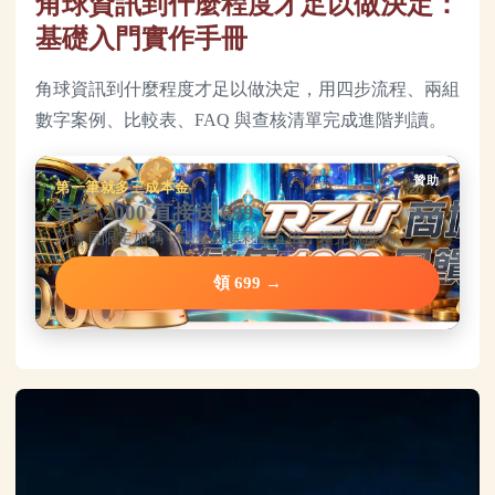
角球資訊到什麼程度才足以做決定：
基礎入門實作手冊
角球資訊到什麼程度才足以做決定，用四步流程、兩組
數字案例、比較表、FAQ 與查核清單完成進階判讀。
贊助
第一筆就多三成本金
首存 2000 直接送 699
新會員限定加碼，碼量只要彩金五倍，領完就能玩。
領 699 →