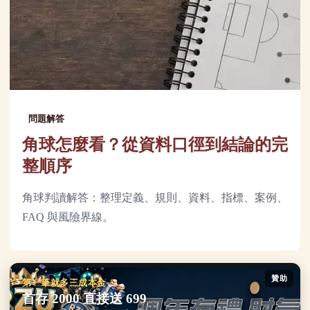
問題解答
角球怎麼看？從資料口徑到結論的完
整順序
角球判讀解答：整理定義、規則、資料、指標、案例、
FAQ 與風險界線。
贊助
第一筆就多三成本金
首存 2000 直接送 699