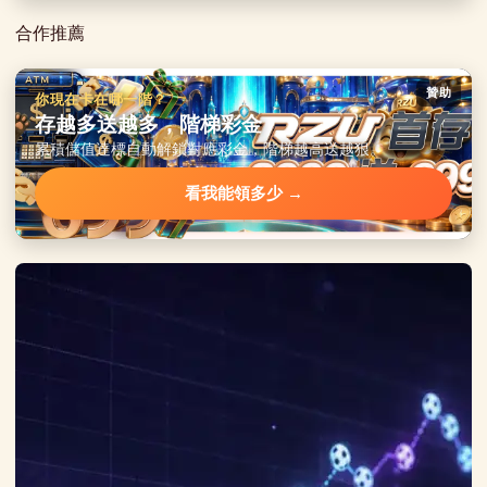
合作推薦
贊助
你現在卡在哪一階？
存越多送越多，階梯彩金
累積儲值達標自動解鎖對應彩金，階梯越高送越狠。
看我能領多少 →