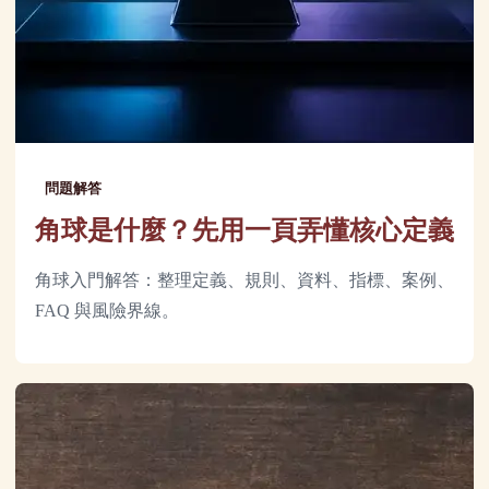
問題解答
角球是什麼？先用一頁弄懂核心定義
角球入門解答：整理定義、規則、資料、指標、案例、
FAQ 與風險界線。