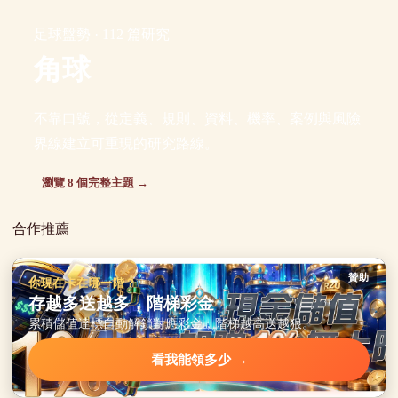
足球盤勢 · 112 篇研究
角球
不靠口號，從定義、規則、資料、機率、案例與風險
界線建立可重現的研究路線。
瀏覽 8 個完整主題 →
合作推薦
贊助
你現在卡在哪一階？
存越多送越多，階梯彩金
累積儲值達標自動解鎖對應彩金，階梯越高送越狠。
看我能領多少 →