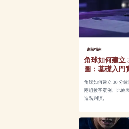
進階指南
角球如何建立 
圖：基礎入門
角球如何建立 30 
兩組數字案例、比較表
進階判讀。