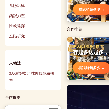
風險紀律
看我能領多少 →
錯誤排查
比較選擇
合作推薦
進階研究
你現在卡在哪一階？
存越多送越多，
累積儲值達標自動解鎖
人物誌
看我能領多少 →
3A娛樂城-角球數據站編輯
室
合作推薦