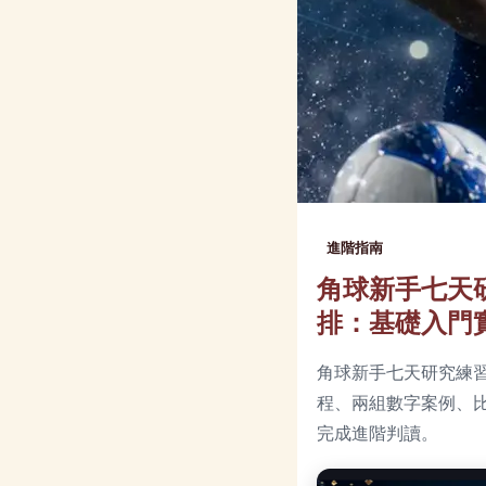
進階指南
角球新手七天
排：基礎入門
角球新手七天研究練
程、兩組數字案例、比
完成進階判讀。