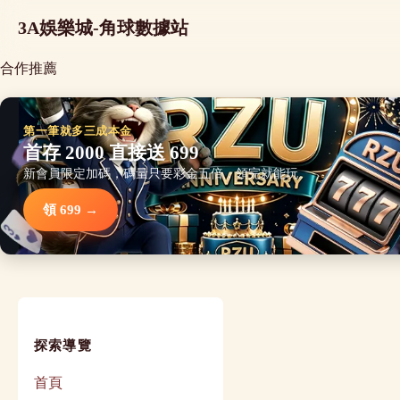
3A娛樂城-角球數據站
合作推薦
第一筆就多三成本金
首存 2000 直接送 699
新會員限定加碼，碼量只要彩金五倍，領完就能玩。
領 699 →
探索導覽
首頁