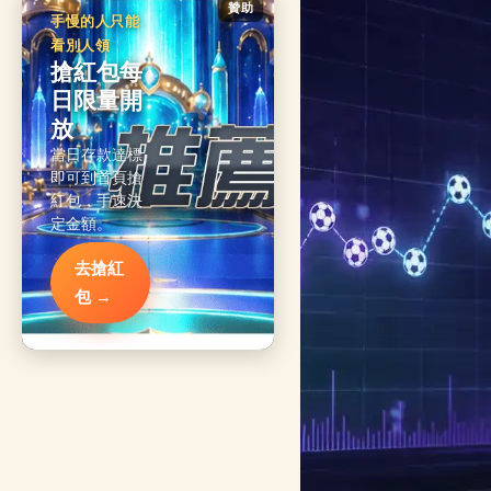
贊助
手慢的人只能
看別人領
搶紅包每
日限量開
放
當日存款達標
即可到首頁搶
紅包，手速決
定金額。
去搶紅
包 →