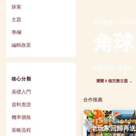
探索
主題
足球盤勢 · 112 篇
專欄
角球
編輯政策
不靠口號，從定義
核心分類
瀏覽 8 個完整主題 →
基礎入門
合作推薦
資料查證
機率價格
很久沒回來？這包是你
老玩家回歸再送
策略流程
回鍋會員專屬彩金，優