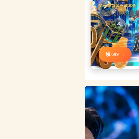
第一筆就多三成本金
首存 2000 直
送 699
新會員限定加碼，碼
只要彩金五倍，領完
能玩。
領 699 →