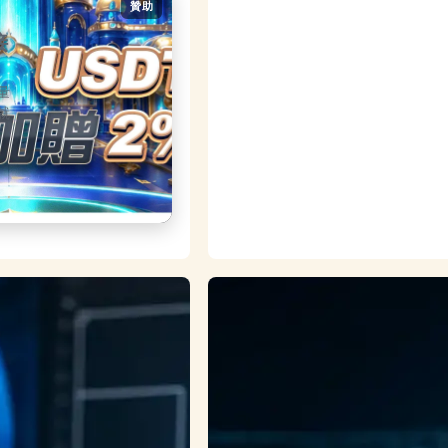
贊助
接
量
就