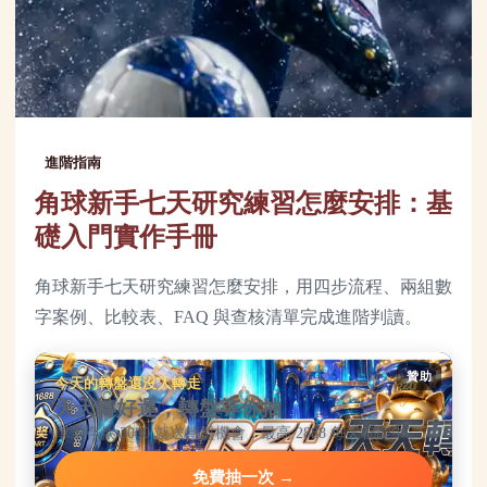
進階指南
角球新手七天研究練習怎麼安排：基
礎入門實作手冊
角球新手七天研究練習怎麼安排，用四步流程、兩組數
字案例、比較表、FAQ 與查核清單完成進階判讀。
贊助
今天的轉盤還沒人轉走
天天轉好運，轉盤等你抽
單筆存款 3000 就送轉盤機會，最高 2888 每天都能中。
免費抽一次 →