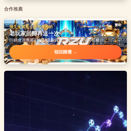
合作推薦
贊助
很久沒回來？這包是你的
老玩家回歸再送一次
回鍋會員專屬彩金，優惠頁面一鍵領取不用問客服。
領回歸禮 →