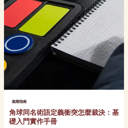
進階指南
角球同名術語定義衝突怎麼裁決：基
礎入門實作手冊