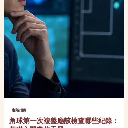
進階指南
角球第一次複盤應該檢查哪些紀錄：