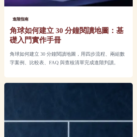
進階指南
角球如何建立 30 分鐘閱讀地圖：基
礎入門實作手冊
角球如何建立 30 分鐘閱讀地圖，用四步流程、兩組數
字案例、比較表、FAQ 與查核清單完成進階判讀。