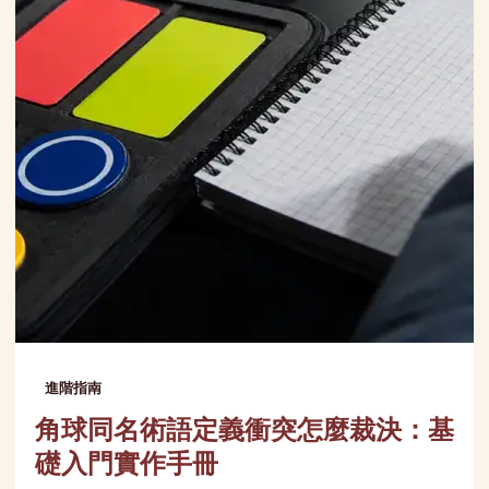
進階指南
角球同名術語定義衝突怎麼裁決：基
礎入門實作手冊