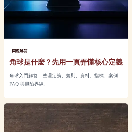
問題解答
角球是什麼？先用一頁弄懂核心定義
角球入門解答：整理定義、規則、資料、指標、案例、
FAQ 與風險界線。