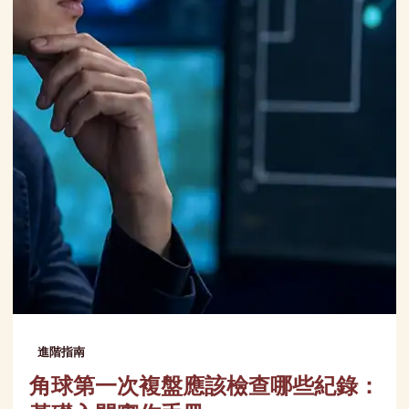
進階指南
角球第一次複盤應該檢查哪些紀錄：