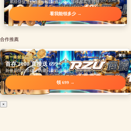
累積儲值達標自動解鎖對應彩金，階梯越高送越狠。
看我能領多少 →
合作推薦
贊助
第一筆就多三成本金
首存 2000 直接送 699
新會員限定加碼，碼量只要彩金五倍，領完就能玩。
領 699 →
×