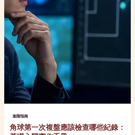
進階指南
角球第一次複盤應該檢查哪些紀錄：