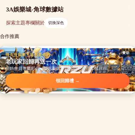
3A娛樂城-角球數據站
探索
主題
專欄
關於
切換深色
合作推薦
贊助
很久沒回來？這包是你的
老玩家回歸再送一次
回鍋會員專屬彩金，優惠頁面一鍵領取不用問客服。
領回歸禮 →