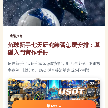
進階指南
角球新手七天研究練習怎麼安排：基
礎入門實作手冊
角球新手七天研究練習怎麼安排，用四步流程、兩組數
字案例、比較表、FAQ 與查核清單完成進階判讀。
贊助
第一筆就多三成本金
首存 2000 直接送 699
新會員限定加碼，碼量只要彩金五倍，領完就能玩。
領 699 →