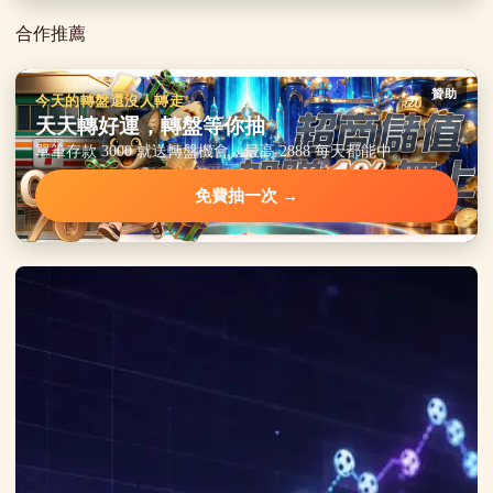
合作推薦
贊助
今天的轉盤還沒人轉走
天天轉好運，轉盤等你抽
單筆存款 3000 就送轉盤機會，最高 2888 每天都能中。
免費抽一次 →