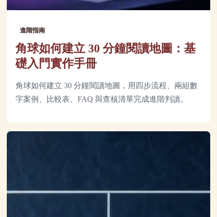
進階指南
角球如何建立 30 分鐘閱讀地圖：基
礎入門實作手冊
角球如何建立 30 分鐘閱讀地圖，用四步流程、兩組數
字案例、比較表、FAQ 與查核清單完成進階判讀。