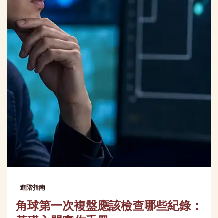
進階指南
角球第一次複盤應該檢查哪些紀錄：