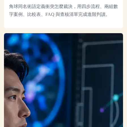
角球同名術語定義衝突怎麼裁決，用四步流程、兩組數
字案例、比較表、FAQ 與查核清單完成進階判讀。