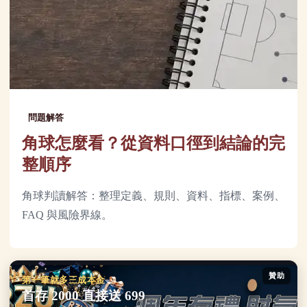
問題解答
角球怎麼看？從資料口徑到結論的完
整順序
角球判讀解答：整理定義、規則、資料、指標、案例、
FAQ 與風險界線。
贊助
第一筆就多三成本金
首存 2000 直接送 699