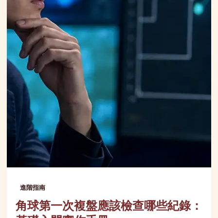
進階指南
角球第一次複盤應該檢查哪些紀錄：