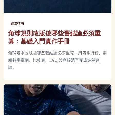
進階指南
角球規則改版後哪些舊結論必須重
算：基礎入門實作手冊
角球規則改版後哪些舊結論必須重算，用四步流程、兩
組數字案例、比較表、FAQ 與查核清單完成進階判
讀。